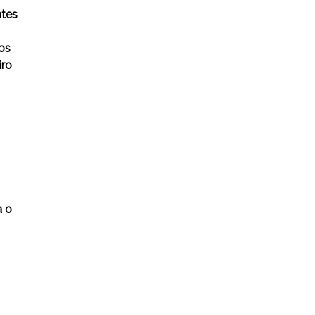
ntes
os
iro
a o