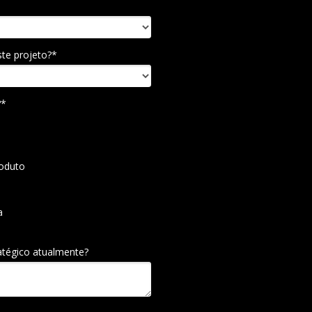
ste projeto?*
?*
oduto
a
atégico atualmente?