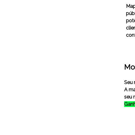
Map
púb
pot
clie
con
Mo
Seu 
A ma
seu 
Ganh