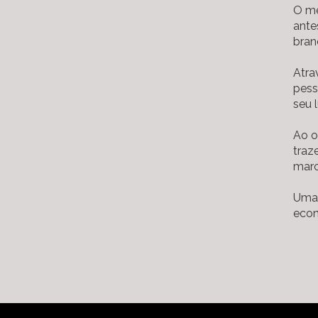
O mé
ante
bran
Atra
pess
seu 
Ao o
traz
mar
Uma 
econ