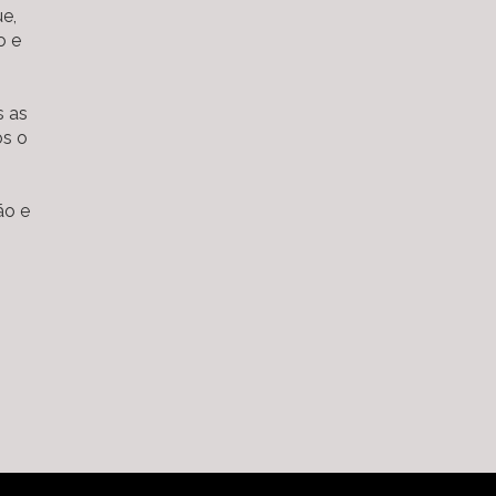
e,
o e
s as
s o
ão e