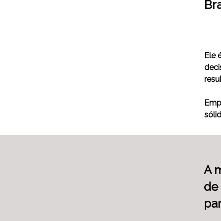
Bra
Ele 
deci
resu
Empr
sóli
A 
de
par